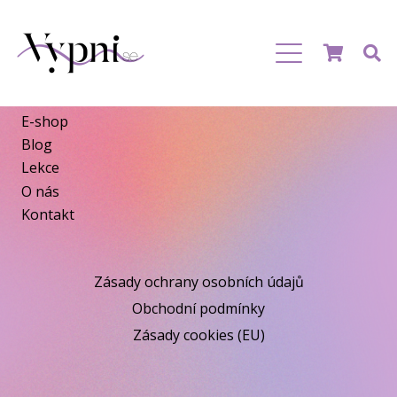
Menu
E-shop
Blog
Lekce
O nás
Kontakt
Zásady ochrany osobních údajů
Obchodní podmínky
Zásady cookies (EU)